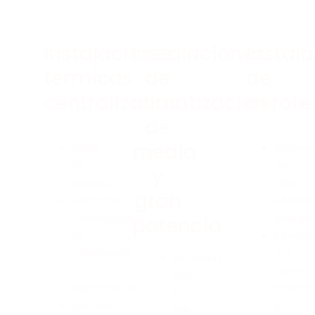
Instalaciones
Instalaciones
Instal
térmicas
de
de
centralizadas
climatización
aerote
de
media
Salas
Sistem
de
de
y
calderas
alta
gran
Sistemas
eficienc
centralizados
energé
potencia
de
Integra
calefacción
con
Sistemas
y
suelo
VRV
climatización
radiant
/
Edificios
y
VRF