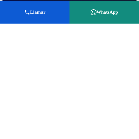
Llamar
WhatsApp
SISTEMAS DE CALEFACCIÓN
QUE INSTALAMOS
Suelo radiante