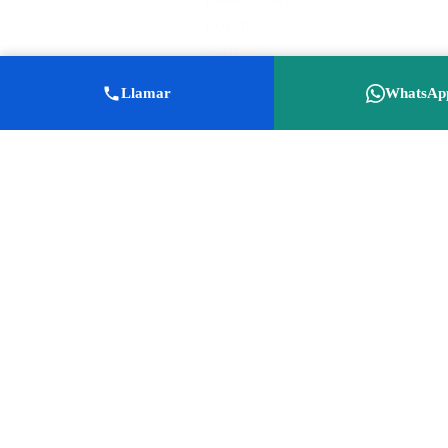
puede
suponer
una
Llamar
WhatsAp
pérdida
real
para
el
agricultor.
Ver
climatización