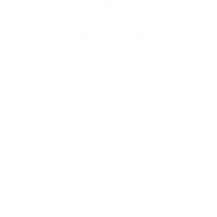
mantenimiento
invernaderos
locale
de
y
y
calderas
agricultura
oficin
Instalación
Reparación
Aire
y
de
acondi
reparación
calderas
para
de
de
locales
sistemas
gas,
comerc
de
gasoil
Climati
calefacción
y
de
para
biomasa.
oficinas
invernaderos,
Mantenimiento
y
imprescindibles
preventivo
naves
para
y
Instala
proteger
correctivo
y
los
para
manten
cultivos