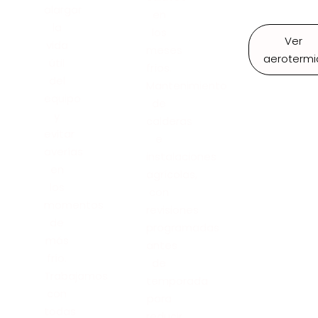
alargar
en
la
los
Ver
vida
meses
aerotermi
útil
fríos.
del
Mantenimiento
equipo
de
y
calderas
evitar
e
averías
instalaciones
en
agrícolas,
los
con
momentos
revisiones
de
programadas
más
antes
frío.
de
Trabajamos
temporada
con
para
todas
reducir