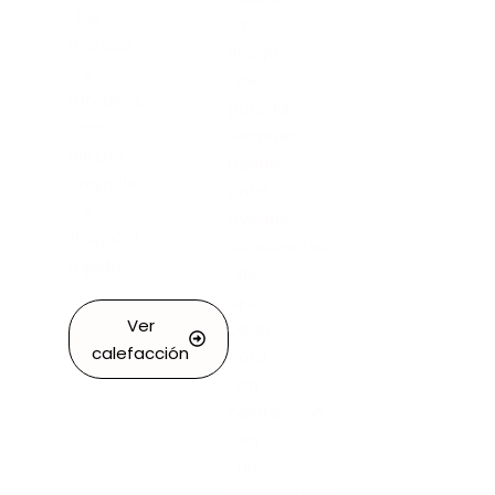
las
el
marcas
riesgo
y
de
modelos,
parada.
con
Respuesta
piezas
rápida
originales
ante
y
averías,
diagnóstico
conscientes
rápido.
de
que
Ver
cada
calefacción
hora
sin
calefacción
en
un
invernadero